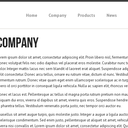
Home
Company
Products
News
Company
rem ipsum dolor sit amet, consectetur adipiscing elit. Proin libero nisl, ferment
onec volutpat felis nec odio dapibus vel placerat eros molestie. Curabitur nunc te
lor. Integer mattis lacus nec sem blandit id laoreet erat aliquet. Suspendisse adi
elit consectetur. Donec arcu tellus, ornare eu rutrum vitae, dictum id nunc. Vest
ermentum rutrum. Donec vitae quam eget enim ullamcorper scelerisque ac in turpi
bero id orci porttitor in consequat ligula vehicula. Nulla ac sapien elit, rhoncus v
onec et lacus est. Pellentesque ac tellus id magna porta rutrum pretium non maur
iquam dui eros, viverra id dapibus sit amet, viverra quis eros. Suspendisse hendreri
 pharetra tellus. Vestibulum venenatis porta justo, nec tempor orci auctor eu.
asellus sit amet augue turpis, quis molestie justo. Integer a augue a ligula auct
celerisque condimentum. Sed enim justo, pellentesque ut aliquet sit amet, vehicul
verra nisi convallis et. Lorem ipsum dolor sit amet, consectetur adipiscing elit. Qu