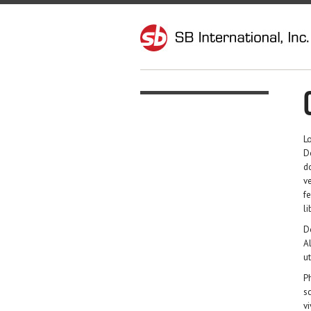
Lo
D
do
v
f
li
D
Al
ut
Ph
s
vi