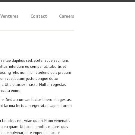
Ventures
Contact
Careers
um vitae dapibus sed, scelerisque sed nunc.
llus, interdum eu semper ut, lobortis et
piscing felis non nibh eleifend quis pretium
ibulum vestibulum justo congue dolor
s. Ut a ultricies massa. Nullam egestas
ehicula enim.
is. Sed accumsan luctus libero et egestas.
t lacinia lectus. Integer vitae sapien lorem,
or faucibus nec vitae quam. Proin venenatis
a eu quam. Ut lacinia mollis mauris, quis
isque pulvinar, ante imperdiet iaculis